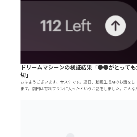
ドリームマシーンの検証結果「●●がとっても
切」
おはようございます、サスケです。連日、動画生成AIのお話をし
ます。前回は有料プランに入ったというお話をしました。こんな
です。150動画→残り112動画ですので、既に38動画使ってしま
た。生成スピードがめちゃくちゃ速いので、ガンガン使っちゃい
す。150動画なんて、2～3日で使い切ってし...