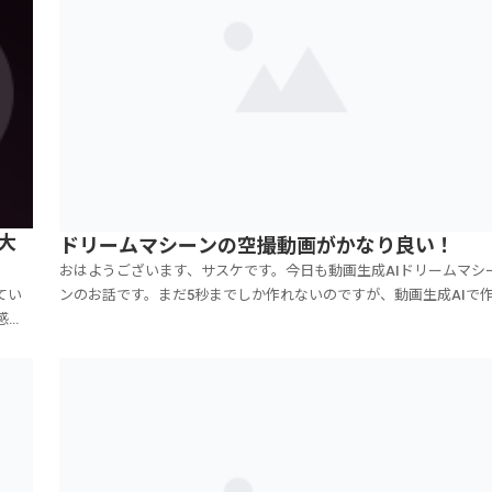
大
ドリームマシーンの空撮動画がかなり良い！
おはようございます、サスケです。今日も動画生成AIドリームマシ
てい
ンのお話です。まだ5秒までしか作れないのですが、動画生成AIで
感じ
た動画は、どんなシーンに活用出来るのか？それを考えながら、色
いまし
と検証をしています。画像生成AIの時もそうなのですが、●ミスマ
ま
チなもの●自分では撮れないものなんかがビジネ...