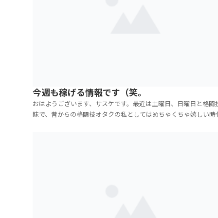
今週も稼げる情報です（笑。
おはようございます、サスケです。最近は土曜日、日曜日と格闘
昧で、昔からの格闘技オタクの私としてはめちゃくちゃ嬉しい時
なってます。ということで、今回は週末の格闘技賭け情報です（
UFCで、平良達郎選手と鶴屋玲選手に賭けて、今のところ2連勝
ます。そして今回はK-1です！今日の13時から本...