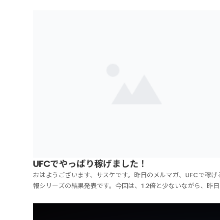
UFCでやっぱり稼げました！
おはようございます、サスケです。昨日のメルマガ、UFCで稼げ
報シリーズの結果発表です。今回は、1.2倍と少ないながら、昨日
UFC303において、●鶴屋玲選手 1.22倍はかなり堅いというお
ていましたが、しっかり取る事が出来ました！鶴屋選手がフィニ
ュにこだわりかなり空回りしていたので、...