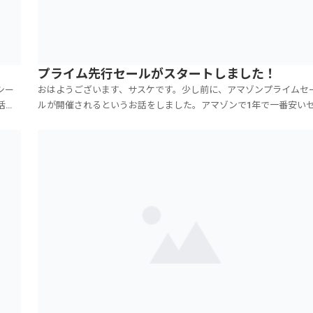
プライム先行セールがスタートしました！
シー
おはようございます、サスケです。少し前に、アマゾンプライムセ
活用
ルが開催されるというお話をしました。アマゾンで1年で一番安い
5秒程
ルです。今年の開催は、●7月16日17日となっております。来週月
を使
が祝日で今週末から3連休になっています。その3連休が明けた火曜
からスタートです。それに備えて、今から欲し...