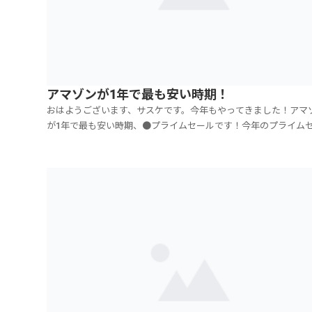
アマゾンが1年で最も安い時期！
おはようございます、サスケです。今年もやってきました！アマ
が1年で最も安い時期、●プライムセールです！今年のプライム
は、●7月16日（火）17日（水）になりました！1年で1番安いの
今欲しいものがある方は、もう少しだけ我慢してください！今買
はもったいないです。と言っても、このメルマガ...