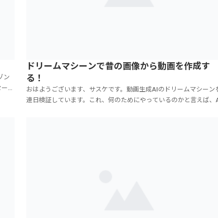
ドリームマシーンで昔の画像から動画を作成す
る！
ゾン
セール
おはようございます、サスケです。動画生成AIのドリームマシーン
で、
連日検証しています。これ、何のためにやっているのかと言えば、A
うの
美女インフルエンサーになるためですよ（笑。画像生成AIで美女を
成し、動画生成AIでその美女を動かして、SNSを伸ばしてインフル
ンサーになるのが最終目的です。AI美女動画...