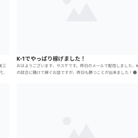
K-1でやっぱり稼げました！
技三
おはようございます、サスケです。昨日のメールで配信しました、K
代に
の試合に賭けて稼ぐお話ですが、昨日も勝つことが出来ました！●
笑。
座優貴 1.45倍に賭けて稼ぐというもの。盤石の強さでしたね～。
してい
く危なげなく、１RKO勝ちでした！私が賭けた時は1.45倍だったの
すが、読者さんから報告を受けた時は、オ...