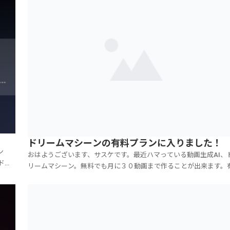
ドリームマシーンの有料プランに入りました！
ン
おはようございます、サスケです。最近ハマっている動画生成AI、
ドで
リームマシーン。無料でも月に３０動画まで作ることが出来ます。
、２
料プランですと、月３０ドル（４８００円）で、１２０動画作るこ
まで
が出来ます。無料の３０個と併せると、合計で１５０個の動画を作
ことが出来ます。私も最初は無料でやっていましたが、...