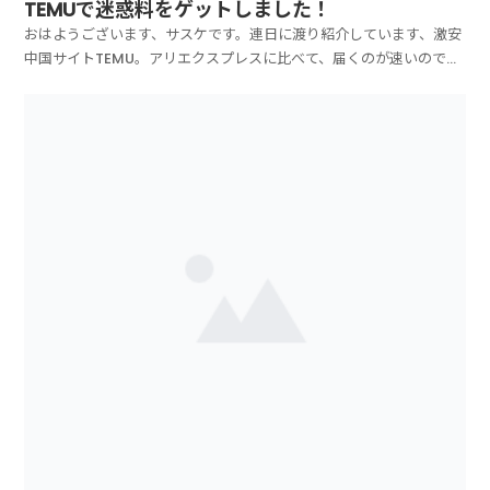
TEMUで迷惑料をゲットしました！
おはようございます、サスケです。連日に渡り紹介しています、激安
中国サイトTEMU。アリエクスプレスに比べて、届くのが速いので凄
く重宝しています。だいたい1週間～10日くらい。配送予定日という
のが決まってまして、それを超えると600円の迷惑料が貰えちゃうと
いう。つい先日もこちら！はい、600円の迷惑料...