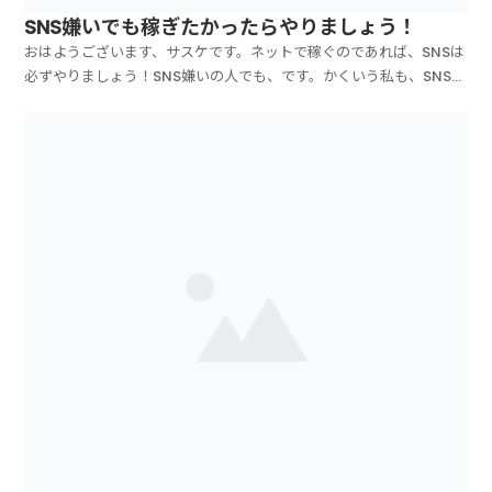
SNS嫌いでも稼ぎたかったらやりましょう！
おはようございます、サスケです。ネットで稼ぐのであれば、SNSは
必ずやりましょう！SNS嫌いの人でも、です。かくいう私も、SNS苦
手系です（爆。ずっとやってこなかったのですが、ここ3年くらいで
結構やってます。SNSと言っても、●インスタ●youtube●フェイ
スブック●X（旧Twitter）●その他...