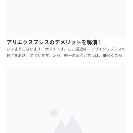
アリエクスプレスのデメリットを解消！
おはようございます、サスケです。ここ最近は、アリエクスプレスの
良さをお話しております。ただ、唯一の弱点と言えば、●届くのが遅
いなんですね。速くて10日～2週間くらい遅ければ、本当に忘れた頃
に届きます（笑。40日後とか…それでですね、この「届くのが遅い」
というデメリットを実は解消できちゃうんです！それ...