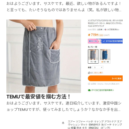
おはようございます、サスケです。最近、欲しい物があるんですよ！
と言っても、たいそうなものではありませんよ（笑。私が欲しい物
は、●薬カッターです（笑。少し前のメルマガでお話しましたが、私
はうつ・パニックの治療のために、栄養サプリを摂り始めました。ネ
イチャーメイドの、スーパーマルチビタミンと、スーパーフ...
TEMUで最安値を掴む方法！
おはようございます、サスケです。連日紹介しています、激安中国シ
ョップTEMUですが、使ってみましたでしょうか？なかなか手を出せ
ない方は、要注意ですよ～！だって私、こうやって連日TEMUの魅力
をお話していますが、それで稼いでいる訳ではないじゃないですか！
最後にWIN-WINの紹介コードは置いてますが、...