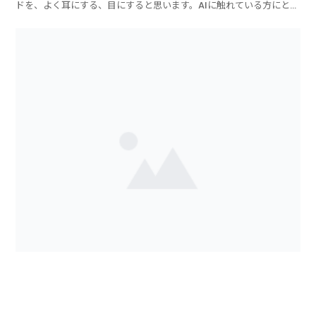
ドを、よく耳にする、目にすると思います。AIに触れている方にとっ
ては、めちゃくちゃ馴染みのあるワードですが、AIを使っていない方
にとっては、聞きなれないワードではないでしょうか？プロンプトっ
て何やねん！みたいな（笑。●プロンプト＝指示です...
chatGPTにリライトをして貰う方法！