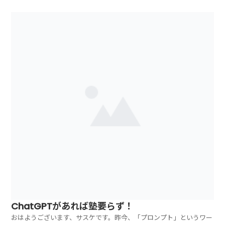
す。chatGPTは、とっても優秀です。医師国家試験を合格するくら
いですので、正直、ほとんどの人より優秀だと思います（爆。もちろ
ん、私なんかより何倍も何百倍も優秀です。...
ChatGPTがあれば塾要らず！
おはようございます、サスケです。昨今、「プロンプト」というワー