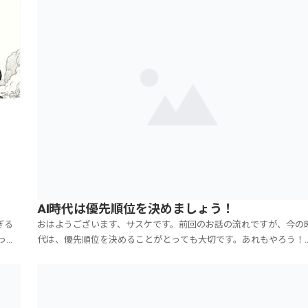
AI時代は優先順位を決めましょう！
ぎる
おはようございます、サスケです。前回のお話の流れですが、今の
っ
代は、優先順位を決めることがとっても大切です。あれもやろう！
すか
れもやろう！は、馬鹿野郎！です（笑。●断る勇気●取捨選択をす
オン
勇気は、とっても大切です。じゃないと、時間、足りなくないです
か？あっという間に、一日が終わっていませんか？ですので...