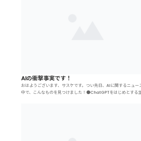
AIの衝撃事実です！
おはようございます、サスケです。つい先日、AIに関するニュー
中で、こんなものを見つけました！●ChatGPTをはじめとする
AIツールを使ったことがありますか？この質問に関する返答がこ
です。http://mailmag.pop-in-ads.com/tukata.jpgこの結
衝撃事実...