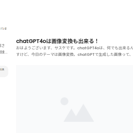
chatGPT4oは画像変換も出来る！
催さ
おはようございます、サスケです。chatGPT4oは、何でも出来る
闘技大
すけど、今日のテーマは画像変換。chatGPTで生成した画像って、
ない
webpってファイルで出るんですよ。初期のころは、pngファイル
0円だ
出してたのですが、数か月前から、webpファイルに変わりました
webpってウェッピーって読むんで...