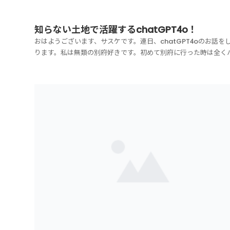
知らない土地で活躍するchatGPT4o！
おはようございます、サスケです。連日、chatGPT4oのお話を
ります。私は無類の別府好きです。初めて別府に行った時は全く
らなかったんですけどね～。二度目に行ってから、ハマってしま
した。そういうのってよくありませんか？初めて台湾に行った時
然良い印象なかったのですが、10年後くらいに...