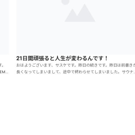
21日間頑張ると人生が変わるんです！
す。
おはようございます、サスケです。昨日の続きです。昨日は前書き
EMU
長くなってしまいまして、途中で終わらせてしまいました。サウナ
ま
リンクの話。でもですね、この前書きが結構重要なんですよ！凄い
ど、
いつまんでお話しすると、サウナ後のマッチが大好きだったけど、
ロリーが高くて太ってしまったので、炭酸水＋グレープフ...