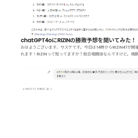
chatGPT4oにRIZINの勝敗予想を聞いてみた！
おはようございます、サスケです。今日は14時からRIZIN47が開
れます！RIZINって知ってますか？総合格闘技なんですけど。格
好き人間の私は、毎回欠かさず見ています！地上波ではもうやら
ので、PPV（ペーパービュー）配信なのですが、以前は1大会200
ったんですよ！それが、コロナ時...