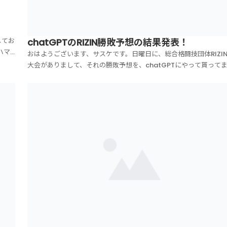
してお
chatGPTのRIZIN勝敗予想の結果発表！
ハマ
おはようございます、サスケです。日曜日に、総合格闘技団体RIZI
いま
大会がありまして、それの勝敗予想を、chatGPTにやって貰って
も全
た。詳細は、日曜日の朝に配信したメルマガに書いてますのでご覧
ださい！今日はその結果発表です！恐らく1試合ずつ勝敗予想を聞
ちゃんとデータを集めて答えてくれたと思...