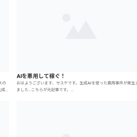
AIを悪用して稼ぐ！
スの
おはようございます、サスケです。生成AIを使った悪用事件が発生
生成
ました…こちらが元記事です。
ちら
https://news.yahoo.co.jp/articles/983d54334edd721f1e31f0
果が、
3bdcd7a30db9e7b6児童ポルノ違反ですね…実在する児童の画像
性的画像を作成し...